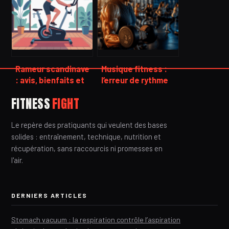
blesser
Rameur scandinave
Musique fitness :
: avis, bienfaits et
l’erreur de rythme
critères pour bien
qui sabote vos
FITNESS
FIGHT
le choisir
performances
Le repère des pratiquants qui veulent des bases
solides : entraînement, technique, nutrition et
récupération, sans raccourcis ni promesses en
l'air.
DERNIERS ARTICLES
Stomach vacuum : la respiration contrôle l’aspiration