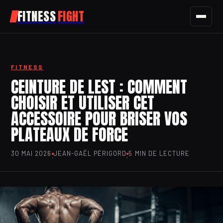
FITNESS
FIGHT
FITNESS
FITNESS
SPORT
CEINTURE DE LEST : COMMENT
CHOISIR ET UTILISER CET
NUTRITION
ACCESSOIRE POUR BRISER VOS
SANTÉ
PLATEAUX DE FORCE
BIEN-ÊTRE
30 MAI 2026
JEAN-GAËL PÉRIGORD
5 MIN DE LECTURE
·
·