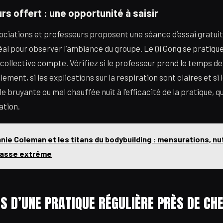
rs offert : une opportunité à saisir
ociations et professeurs proposent une séance d’essai gratuite 
éal pour observer l’ambiance du groupe. Le Qi Gong se pratique
collective compte. Vérifiez si le professeur prend le temps de
ement, si les explications sur la respiration sont claires et si 
le bruyante ou mal chauffée nuit à l’efficacité de la pratique,
ation.
nie Coleman et les titans du bodybuilding : mensurations, nut
masse extrême
TS D’UNE PRATIQUE RÉGULIÈRE PRÈS DE CHE