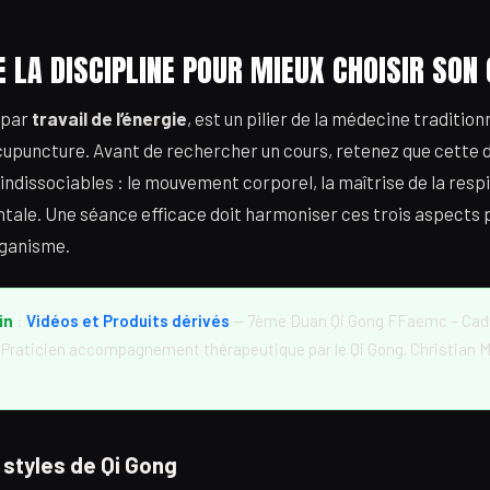
LA DISCIPLINE POUR MIEUX CHOISIR SON
t par
travail de l’énergie
, est un pilier de la médecine tradition
cupuncture. Avant de rechercher un cours, retenez que cette d
indissociables : le mouvement corporel, la maîtrise de la respi
ale. Une séance efficace doit harmoniser ces trois aspects 
rganisme.
in
:
Vidéos et Produits dérivés
— 7ème Duan Qi Gong FFaemc – Cadr
 Praticien accompagnement thérapeutique par le Qi Gong. Christian Mi
 styles de Qi Gong