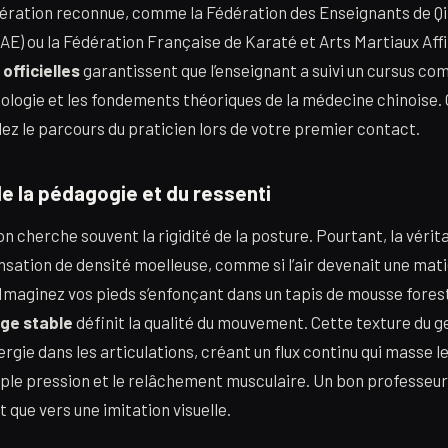
dération reconnue, comme la Fédération des Enseignants de Qi
E) ou la Fédération Française de Karaté et Arts Martiaux Affi
 officielles
garantissent que l’enseignant a suivi un cursus co
siologie et les fondements théoriques de la médecine chinoise. 
ez le parcours du praticien lors de votre premier contact.
e la pédagogie et du ressenti
n cherche souvent la rigidité de la posture. Pourtant, la vérit
nsation de densité moelleuse, comme si l’air devenait une mati
 Imaginez vos pieds s’enfonçant dans un tapis de mousse forest
ge stable
définit la qualité du mouvement. Cette texture du 
ergie dans les articulations, créant un flux continu qui masse 
mple pression et le relâchement musculaire. Un bon professeur
t que vers une imitation visuelle.