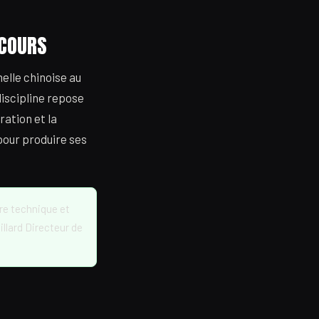
 COURS
nelle chinoise au
iscipline repose
ration et la
pour produire ses
e technique et
llard Directeur de