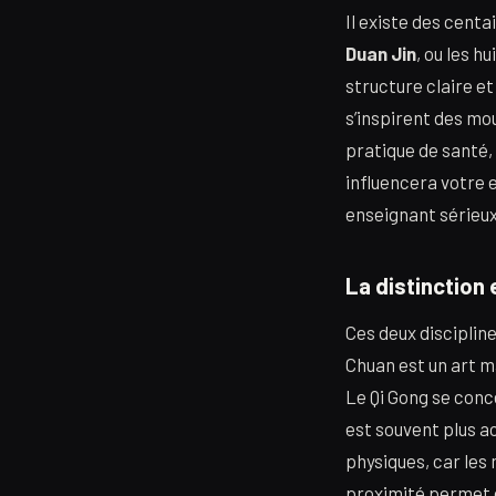
Il existe des cent
Duan Jin
, ou les h
structure claire e
s’inspirent des mo
pratique de santé,
influencera votre 
enseignant sérieux 
La distinction 
Ces deux disciplin
Chuan est un art m
Le Qi Gong se conce
est souvent plus a
physiques, car les
proximité permet d