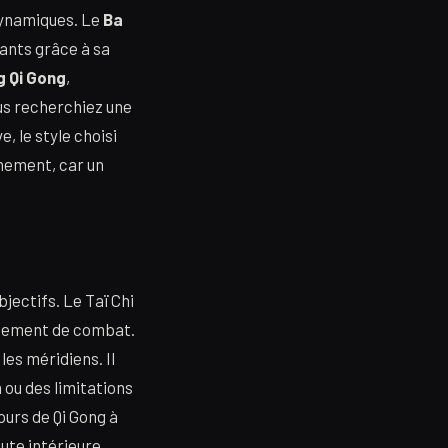
 dynamiques. Le
Ba
tants grâce à sa
 Qi Gong
,
us recherchiez une
, le style choisi
gnement, car un
jectifs. Le Taï Chi
aînement de combat.
les méridiens. Il
 ou des limitations
ours de Qi Gong à
oute intérieure