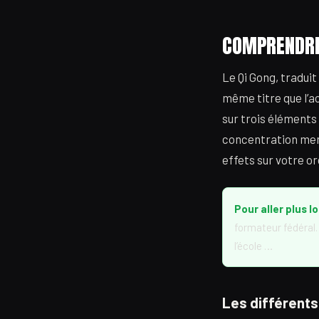
COMPRENDRE 
Le Qi Gong, tradui
même titre que l’a
sur trois éléments 
concentration ment
effets sur votre o
Pour aller plus lo
formateur fédéral.
l’école …
Les différents