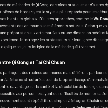
aines de méthodes de Qi Gong, certaines statiques et d’autres
uit pièces de brocart, est le style le plus répandu pour les débu
t ses bienfaits globaux. D’autres approches, comme le
Wu Dang
uvements des animaux ou des éléments naturels. Selon que vo
 une préparation aux arts martiaux ou une dimension méditative
expérience. Interrogez les professeurs sur leur lignée d’ensei
explique toujours l’origine de la méthode qu’il transmet.
entre Qi Gong et Taï Chi Chuan
es partagent des racines communes mais diffèrent par leurs ob
artial interne structuré autour de l’apprentissage d’un ench
ntre davantage sur la santé et la circulation de l’énergie dans 
ccessible aux personnes ayant des difficultés de mémorisation
 mouvements sont répétitifs et simples à intégrer. Choisir un c
’opter pour une pratique qui privilégie le
relâchement
et l’éc