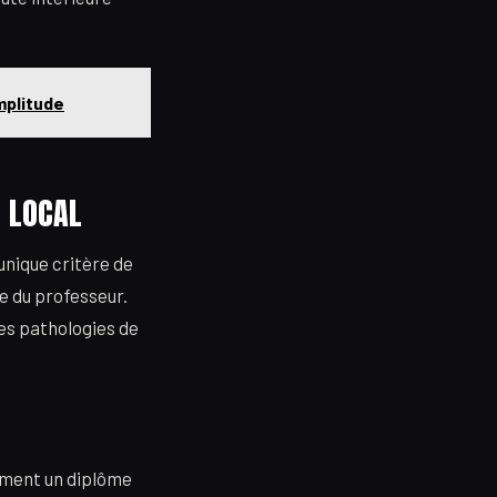
mplitude
N LOCAL
 unique critère de
e du professeur.
es pathologies de
ement un diplôme