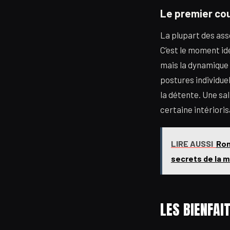
Le premier cou
La plupart des ass
C’est le moment id
mais la dynamique 
postures individuell
la détente. Une sal
certaine intérioris
LIRE AUSSI
Ron
secrets de la 
LES BIENFAI