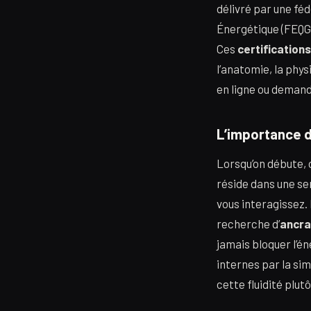
délivré par une fé
Énergétique (FEQGA
Ces
certifications
l’anatomie, la phy
en ligne ou demand
L’importance d
Lorsqu’on débute, o
réside dans une se
vous interagissez.
recherche d’
ancra
jamais bloquer l’én
internes par la si
cette fluidité plutô