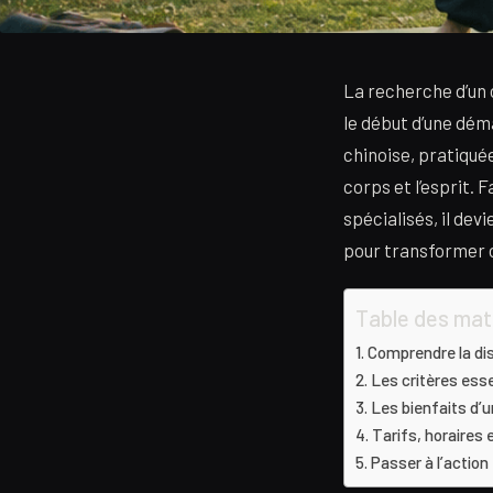
La recherche d’un 
le début d’une dém
chinoise, pratiqué
corps et l’esprit. 
spécialisés, il dev
pour transformer c
Table des mat
Comprendre la dis
Les critères esse
Les bienfaits d’u
Tarifs, horaires e
Passer à l’actio