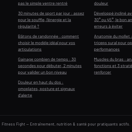
pas le simple ventre rentré
douleur
30 minutes de sport par jour : assez
Développé incliné av
pour le souffle, l’énergie et la
30° ou 45°, le bon an
régularité ?
erreurs à éviter
Bâtons de randonnée : comment
Anatomie du mollet 
choisir le modèle idéal pour vos
triceps sural pour o
articulations
performances
Gainage combien de temps : 30
Muscles du bras : a
secondes pour débuter, 2 minutes
fonctions et 3 strat
pour valider un bon niveau
renforcer
Douleur en haut du dos :
omoplates, posture et signaux
d’alerte
Fitness Fight — Entraînement, nutrition & santé pour pratiquants actifs.