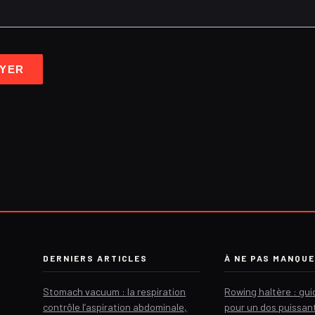
YER
DERNIERS ARTICLES
À NE PAS MANQU
Stomach vacuum : la respiration
Rowing haltère : gu
contrôle l’aspiration abdominale,
pour un dos puissan