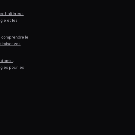
ec haltères :
gle et les
: comprendre le
ptimiser vos
natomie,
égies pour les