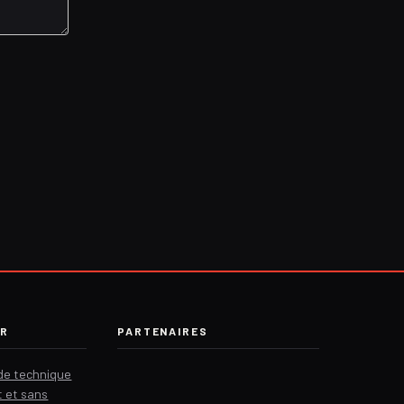
ER
PARTENAIRES
ide technique
t et sans