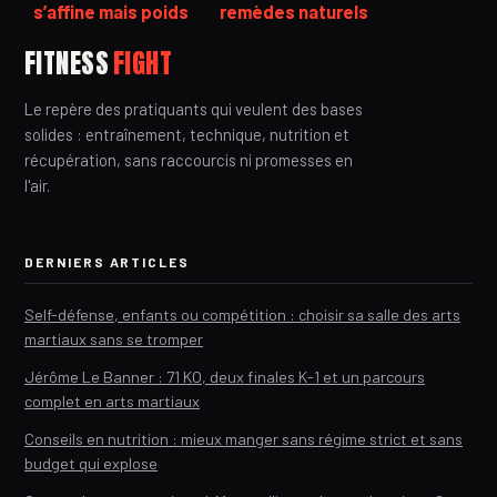
s’affine mais poids
remèdes naturels
qui stagne : 4
et réflexes pour
FITNESS
FIGHT
raisons
soulager la douleur
physiologiques
Le repère des pratiquants qui veulent des bases
solides : entraînement, technique, nutrition et
récupération, sans raccourcis ni promesses en
l'air.
DERNIERS ARTICLES
Self-défense, enfants ou compétition : choisir sa salle des arts
martiaux sans se tromper
Jérôme Le Banner : 71 KO, deux finales K-1 et un parcours
complet en arts martiaux
Conseils en nutrition : mieux manger sans régime strict et sans
budget qui explose