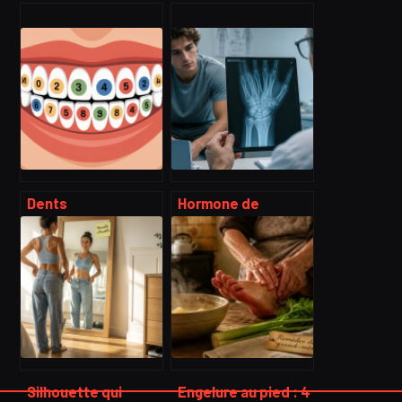
Dents
Hormone de
numérotation : le
croissance à 22 ans
guide clair pour
: pourquoi vos os ne
comprendre le
peuvent plus
schéma dentaire
s’allonger
Silhouette qui
Engelure au pied : 4