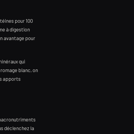
téines pour 100
ne à digestion
 un avantage pour
minéraux qui
 fromage blanc, on
es apports
s macronutriments
us déclenchez la