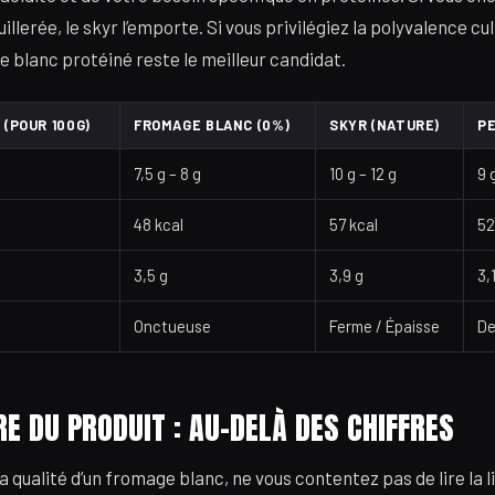
illerée, le skyr l’emporte. Si vous privilégiez la polyvalence cul
e blanc protéiné reste le meilleur candidat.
(POUR 100G)
FROMAGE BLANC (0%)
SKYR (NATURE)
PE
7,5 g – 8 g
10 g – 12 g
9 
48 kcal
57 kcal
52
3,5 g
3,9 g
3,
Onctueuse
Ferme / Épaisse
De
E DU PRODUIT : AU-DELÀ DES CHIFFRES
a qualité d’un fromage blanc, ne vous contentez pas de lire la 