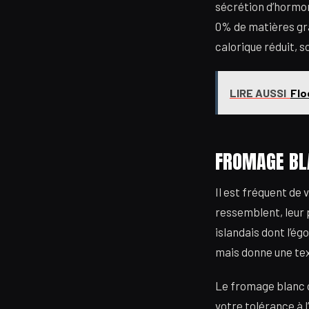
sécrétion d’hormon
0% de matières gra
calorique réduit, s
LIRE AUSSI
Flo
FROMAGE BLA
Il est fréquent de 
ressemblent, leur 
islandais dont l’ég
mais donne une tex
Le fromage blanc c
votre tolérance à 