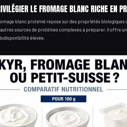
IVILÉGIER LE FROMAGE BLANC RICHE EN PR
romage blanc protéiné repose sur des propriétés biologiques
autres sources de protéines complexes à préparer, il offre un
iodisponibilité élevée.