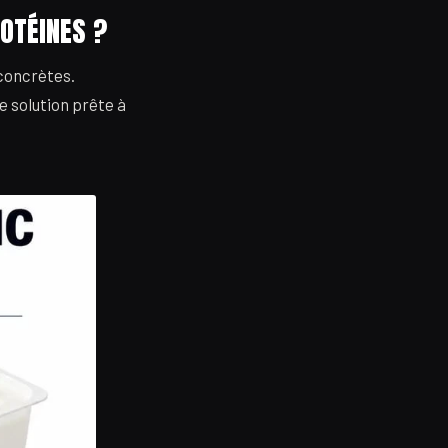
OTÉINES ?
 concrètes.
e solution prête à