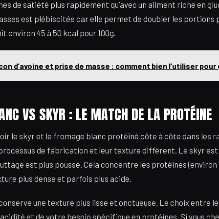
es de satiété plus rapidement qu’avec un aliment riche en gluc
sses est plébiscitée car elle permet de doubler les portions 
oit environ 45 à 50 kcal pour 100g.
con d’avoine et prise de masse : comment bien l’utiliser pour 
NC VS SKYR : LE MATCH DE LA PROTÉINE
voir le skyr et le fromage blanc protéiné côte à côte dans les ra
processus de fabrication et leur texture diffèrent. Le skyr es
outtage est plus poussé. Cela concentre les protéines (environ 
ture plus dense et parfois plus acide.
onserve une texture plus lisse et onctueuse. Le choix entre l
l’acidité et de votre besoin spécifique en protéines. Si vous 