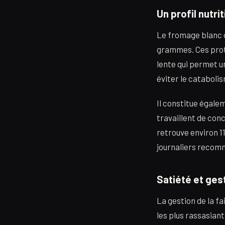
Un profil nutri
Le fromage blanc 
grammes. Ces prot
lente qui permet u
éviter le cataboli
Il constitue égale
travaillent de con
retrouve environ 1
journaliers recom
Satiété et ges
La gestion de la f
les plus rassasian