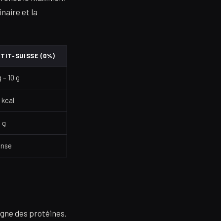
inaire et la
TIT-SUISSE (0%)
g – 10 g
 kcal
1 g
nse
ligne des protéines.