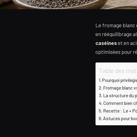
Le fromage blanc d
en rééquilibrage al
caséines
et en aci
optimisées pour ré
Table des mat
Pourquoi privilégi
Fromage blanc vs 
La structure du p
Comment bien ch
Recette : Le « P
Astuces pour boo