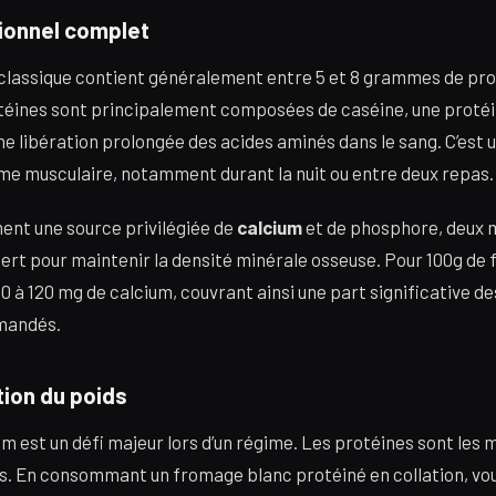
tionnel complet
classique contient généralement entre 5 et 8 grammes de pro
éines sont principalement composées de caséine, une protéi
ne libération prolongée des acides aminés dans le sang. C’est
sme musculaire, notamment durant la nuit ou entre deux repas.
ment une source privilégiée de
calcium
et de phosphore, deux 
cert pour maintenir la densité minérale osseuse. Pour 100g de
10 à 120 mg de calcium, couvrant ainsi une part significative d
mandés.
tion du poids
aim est un défi majeur lors d’un régime. Les protéines sont le
ts. En consommant un fromage blanc protéiné en collation, vo