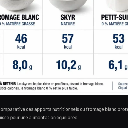
comparative des apports nutritionnels du fromage blanc proté
uisse pour une alimentation équilibrée.