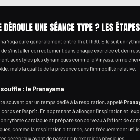
 DÉROULE UNE SÉANCE TYPE ? LES ÉTAPES
a Yoga dure généralement entre 1h et 1h30. Elle suit un ryt
t de s’installer correctement dans chaque exercice et d’en ress
ment aux styles plus dynamiques comme le Vinyasa, on ne che
de, mais la qualité de la présence dans l’immobilité relative.
 souffle : le Pranayama
e souvent par un temps dédié à la respiration, appelé
Prana
 corps et l’esprit. En apprenant à allonger l’inspiration et l’expi
on rythme cardiaque et prépare son cerveau à l’effort de con
ques, comme la respiration alternée, sont fréquemment utilis
res cérébraux avant de passer aux exercices physiques.