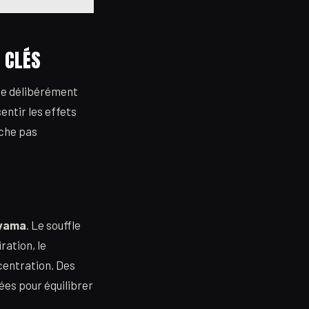
 CLÉS
hme délibérément
entir les effets
rche pas
yama
. Le souffle
ration, le
centration. Des
ées pour équilibrer