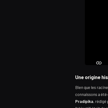
Une origine hi
Bien que les racine
connaissons a été c
Pradipika
, rédigé