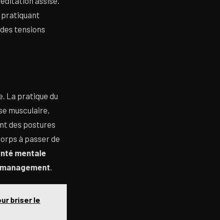
éditation assise.
e pratiquant
 des tensions
e. La pratique du
sse musculaire,
ant des postures
corps à passer de
nté mentale
s management
.
ur briser le