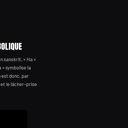
BOLIQUE
n sanskrit, « Ha »
a » symbolise la
a est donc, par
 et le lâcher-prise