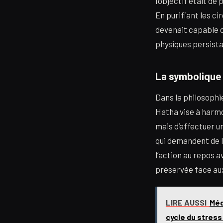
l’objectif était d
En purifiant les ci
devenait capable d
physiques persist
La symbolique d
Dans la philosophi
Hatha vise à harmo
mais d’effectuer u
qui demandent de l
l’action au repos a
préservée face aux
LIRE AUSSI
Méd
cycle du stress