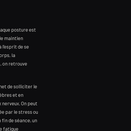
haque posture est
de maintien
l’esprit de se
orps, la
, on retrouve
t de solliciter le
tèbres et en
ux nerveux. On peut
e par le stress ou
 fin de séance, un
e fatigue