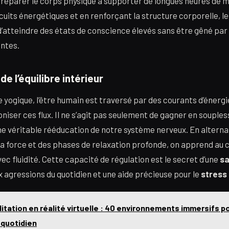
e préparer le corps physique à supporter de longues heures de m
rcuits énergétiques et en renforçant la structure corporelle, l
’atteindre des états de conscience élevés sans être gêné par
antes.
e l’équilibre intérieur
e yogique, l’être humain est traversé par des courants d’énergi
niser ces flux. Il ne s’agit pas seulement de gagner en souple
ne véritable rééducation de notre système nerveux. En altern
a force et des phases de relaxation profonde, on apprend au 
vec fluidité. Cette capacité de régulation est le secret d’une
sa
 agressions du quotidien et une aide précieuse pour le
stres
itation en réalité virtuelle : 40 environnements immersifs po
 quotidien