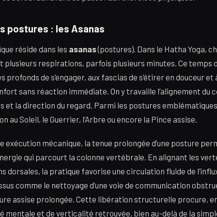
s postures : les Asanas
ique réside dans les
asanas
(postures). Dans le Hatha Yoga, c
plusieurs respirations, parfois plusieurs minutes. Ce temps 
profonds de s’engager, aux fascias de s’étirer en douceur et à 
nfort sans réaction immédiate. On y travaille l’alignement du c
ds et la direction du regard. Parmi les postures emblématiques
n au Soleil, le Guerrier, l’Arbre ou encore la Pince assise.
le exécution mécanique, la tenue prolongée d’une posture perme
énergie qui parcourt la colonne vertébrale. En alignant les ver
ns dorsales, la pratique favorise une circulation fluide de l’infl
ssus comme le nettoyage d’une voie de communication obstrué
re assise prolongée. Cette libération structurelle procure, en
é mentale et de verticalité retrouvée, bien au-delà de la simpl