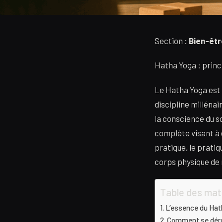
Section :
Bien-êtr
Hatha Yoga : princi
Le Hatha Yoga est s
discipline millénai
la conscience du so
complète visant à 
pratique, le pratiq
corps physique de
Table des mat
L’essence du Hath
Comment se déro