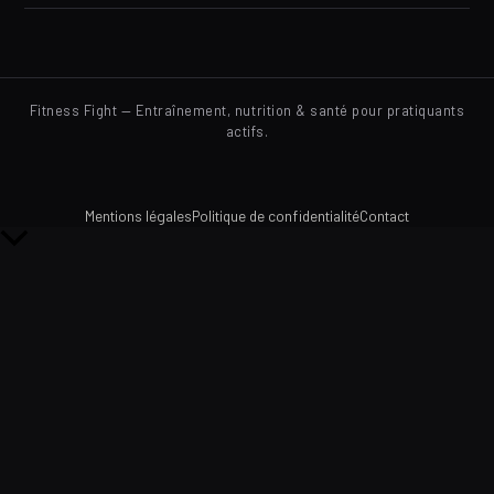
Fitness Fight — Entraînement, nutrition & santé pour pratiquants
actifs.
Mentions légales
Politique de confidentialité
Contact
Retour
en
haut