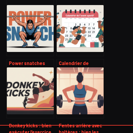
Power snatches
Calendrier de
pour progresser
l’avent sportif :
vite en force et
idées, bienfaits et
explosivité
modèles à adopter
Donkey kicks : bien
Fentes arrière avec
exécuter l’exercice
haltères : bien les