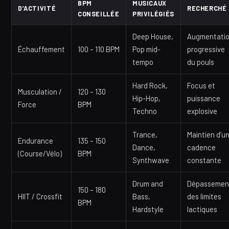
BPM
MUSICAUX
D’ACTIVITÉ
RECHERCHÉ
CONSEILLÉE
PRIVILÉGIÉS
Deep House,
Augmentati
Échauffement
100 – 110 BPM
Pop mid-
progressive
tempo
du pouls
Hard Rock,
Focus et
Musculation /
120 – 130
Hip-Hop,
puissance
Force
BPM
Techno
explosive
Trance,
Maintien d’u
Endurance
135 – 150
Dance,
cadence
(Course/Vélo)
BPM
Synthwave
constante
Drum and
Dépassemen
150 – 180
HIIT / Crossfit
Bass,
des limites
BPM
Hardstyle
lactiques