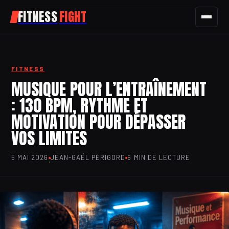
FITNESS
FIGHT
FITNESS
FITNESS
SPORT
MUSIQUE POUR L’ENTRAÎNEMENT
: 130 BPM, RYTHME ET
NUTRITION
MOTIVATION POUR DÉPASSER
SANTÉ
VOS LIMITES
BIEN-ÊTRE
5 MAI 2026
JEAN-GAËL PÉRIGORD
6 MIN DE LECTURE
·
·