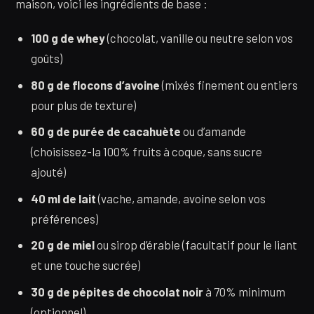
maison, voici les ingrédients de base :
100 g de whey
(chocolat, vanille ou neutre selon vos
goûts)
80 g de flocons d’avoine
(mixés finement ou entiers
pour plus de texture)
60 g de purée de cacahuète
ou d’amande
(choisissez-la 100% fruits à coque, sans sucre
ajouté)
40 ml de lait
(vache, amande, avoine selon vos
préférences)
20 g de miel
ou sirop d’érable (facultatif pour le liant
et une touche sucrée)
30 g de pépites de chocolat noir
à 70% minimum
(optionnel)