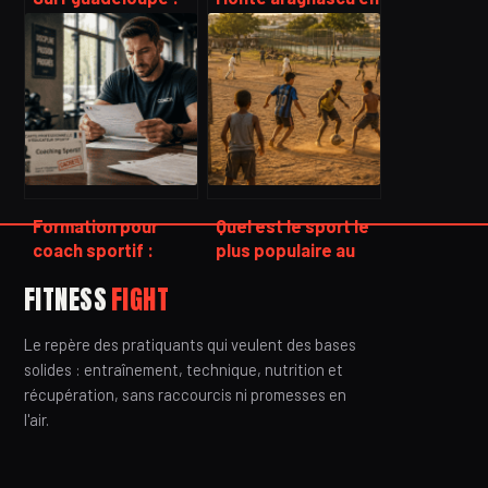
spots, saisons et
corse du sud :
conseils pour des
accès, randonnée
vagues réussies
et points de vue
Formation pour
Quel est le sport le
coach sportif :
plus populaire au
évitez l’erreur de
monde ? Entre
FITNESS
FIGHT
diplôme qui coûte
domination du
15 000 € d’amende
football, poids
Le repère des pratiquants qui veulent des bases
démographique du
cricket et
solides : entraînement, technique, nutrition et
émergence
récupération, sans raccourcis ni promesses en
numérique
l'air.