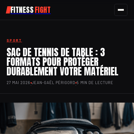
FITNESS
FIGHT
FITNESS
SPORT
SPORT
SAC DE TENNIS DE TABLE : 3
FORMATS POUR PROTÉGER
NUTRITION
DURABLEMENT VOTRE MATÉRIEL
SANTÉ
27 MAI 2026
JEAN-GAËL PÉRIGORD
5 MIN DE LECTURE
·
·
BIEN-ÊTRE