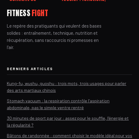
complément et
rôle dans la
FITNESS
FIGHT
quel est son réel
stabilité et
effet ?
renforcement
Le repère des pratiquants qui veulent des bases
solides : entraînement, technique, nutrition et
récupération, sans raccourcis ni promesses en
l'air.
DERNIERS ARTICLES
Kung-fu, wushu, guoshu : trois mots, trois usages pour parler
des arts martiaux chinois
Stomach vacuum : la respiration contrôle l’aspiration
abdominale, pas le simple ventre rentré
30 minutes de sport par jour : assez pour le souffle, l’énergie et
la régularité ?
Bâtons de randonnée : comment choisir le modèle idéal pour vos