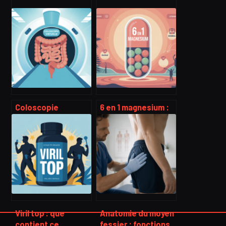
Coloscopie
6 en 1 magnesium :
virtuelle : examen,
bienfaits, usages
déroulement,
et choix du bon
résultats et limites
complément
Viril top : que
Anatomie du moyen
contient ce
fessier : fonctions,