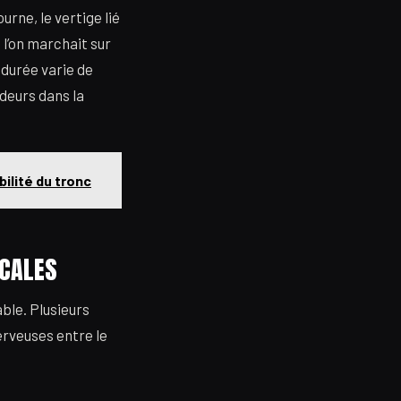
urne, le vertige lié
l’on marchait sur
 durée varie de
deurs dans la
ilité du tronc
ICALES
ble. Plusieurs
erveuses entre le