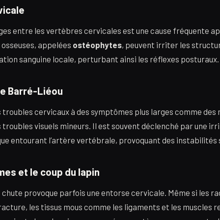
vicale
ages entre les vertèbres cervicales est une cause fréquente ap
 osseuses, appelées
ostéophytes
, peuvent irriter les struct
lation sanguine locale, perturbant ainsi les réflexes posturaux.
e Barré-Liéou
s troubles cervicaux à des symptômes plus larges comme des 
troubles visuels mineurs. Il est souvent déclenché par une irr
e entourant l’artère vertébrale, provoquant des instabilités
es et le coup du lapin
 chute provoque parfois une entorse cervicale. Même si les r
acture, les tissus mous comme les ligaments et les muscles 