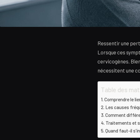
Ressentir une pert
Lorsque ces sympt
cervicogènes. Bien 
nécessitent une c
Table des mat
Comprendre le lien
Les causes fréqu
Comment différenc
Traitements et s
Quand faut-il s’i