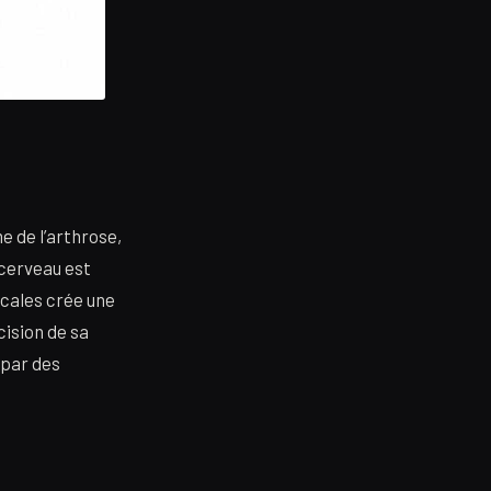
a
 de l’arthrose,
 cerveau est
icales crée une
cision de sa
 par des