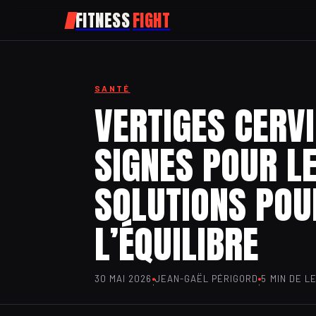
FITNESS
FIGHT
SANTÉ
VERTIGES CERVI
SIGNES POUR LE
SOLUTIONS POU
L’ÉQUILIBRE
30 MAI 2026
JEAN-GAËL PÉRIGORD
5 MIN DE L
·
·