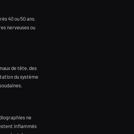
rès 40 ou 50 ans.
ures nerveuses ou
maux de tête, des
itation du système
 soudaines.
adiographies ne
restent inflammés