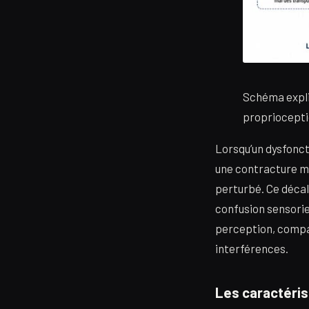
Schéma expli
proprioceptio
Lorsqu’un dysfonct
une contracture mu
perturbé. Ce décal
confusion sensoriel
perception, compar
interférences.
Les caractéris