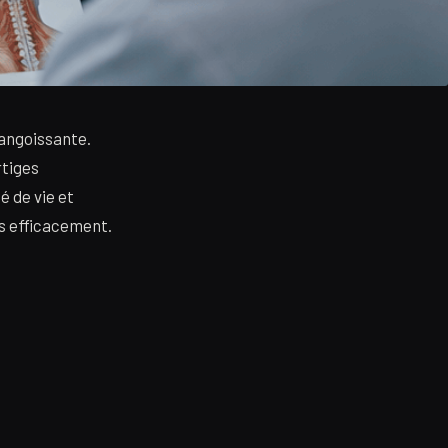
 angoissante.
rtiges
é de vie et
s efficacement.