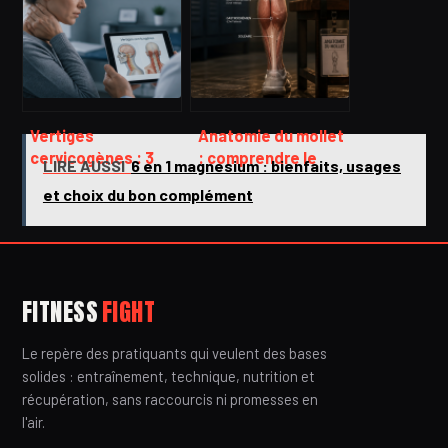
douleur
Vertiges
Anatomie du mollet
cervicogènes : 3
: comprendre le
LIRE AUSSI
6 en 1 magnesium : bienfaits, usages
signes pour les
triceps sural pour
et choix du bon complément
identifier et
optimiser vos
solutions pour
performances
retrouver l’équilibre
FITNESS
FIGHT
Le repère des pratiquants qui veulent des bases
solides : entraînement, technique, nutrition et
récupération, sans raccourcis ni promesses en
l'air.