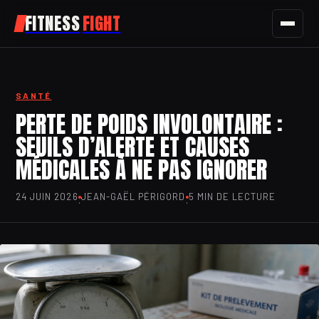
FITNESS
FIGHT
FITNESS
SANTÉ
SPORT
PERTE DE POIDS INVOLONTAIRE :
SEUILS D’ALERTE ET CAUSES
NUTRITION
MÉDICALES À NE PAS IGNORER
SANTÉ
24 JUIN 2026
JEAN-GAËL PÉRIGORD
5 MIN DE LECTURE
·
·
BIEN-ÊTRE