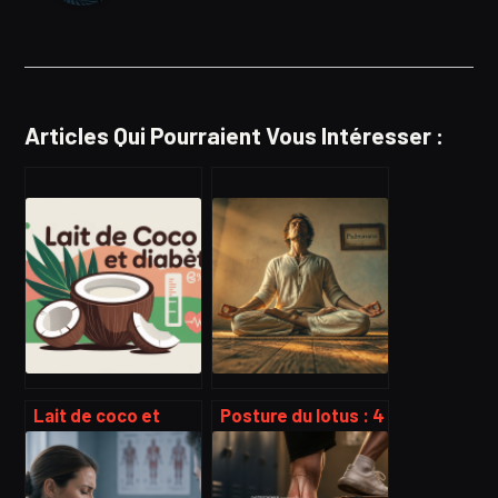
Articles Qui Pourraient Vous Intéresser :
Lait de coco et
Posture du lotus : 4
diabète : bienfaits,
clés anatomiques
risques et mode
pour protéger vos
d’emploi
genoux sans