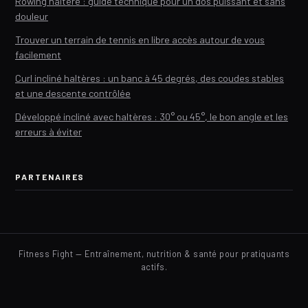
Rowing haltère : guide technique pour un dos puissant et sans
douleur
Trouver un terrain de tennis en libre accès autour de vous
facilement
Curl incliné haltères : un banc à 45 degrés, des coudes stables
et une descente contrôlée
Développé incliné avec haltères : 30° ou 45°, le bon angle et les
erreurs à éviter
PARTENAIRES
Fitness Fight — Entraînement, nutrition & santé pour pratiquants
actifs.