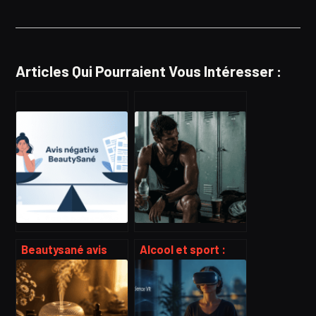
Articles Qui Pourraient Vous Intéresser :
Beautysané avis
Alcool et sport :
négatifs : ce qu’il
pourquoi une
faut vraiment savoir
consommation
avant de vous
post-effort annule
lancer
vos progrès