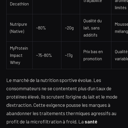
traçabilité
arôme
Decathlon
limités
Qualité du
Nutripure
Mousse
~80%
~20g
lait, sans
(Native)
mélan
additifs
MyProtein
Prix bas en
Qualité
Impact
~75-80%
~17g
promotion
variabl
Whey
Le marché de la nutrition sportive évolue. Les
consommateurs ne se contentent plus d’un taux de
protéines élevé, ils scrutent l’origine du lait et le mode
d’extraction. Cette exigence pousse les marques à
abandonner les traitements thermiques agressifs au
profit de la microfiltration à froid. La
santé