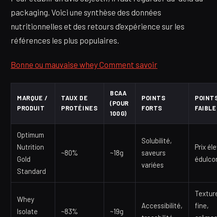
packaging. Voici une synthèse des données
nutritionnelles et des retours d’expérience sur les
références les plus populaires.
Bonne ou mauvaise whey Comment savoir
BCAA
MARQUE /
TAUX DE
POINTS
POINT
(POUR
PRODUIT
PROTÉINES
FORTS
FAIBLE
100G)
Optimum
Solubilité,
Nutrition
Prix él
~80%
~18g
saveurs
Gold
édulco
variées
Standard
Textur
Whey
Accessibilité,
fine,
Isolate
~83%
~19g