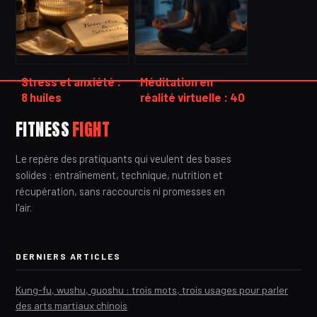
physiques
Stress et anxiété :
Méditation en
8 huiles
réalité virtuelle : 40
essentielles BIO et
environnements
FITNESS
FIGHT
la méthode des 3
immersifs pour
gouttes pour
briser le cycle du
Le repère des pratiquants qui veulent des bases
retrouver la
stress quotidien
sérénité
solides : entraînement, technique, nutrition et
récupération, sans raccourcis ni promesses en
l'air.
DERNIERS ARTICLES
Kung-fu, wushu, guoshu : trois mots, trois usages pour parler
des arts martiaux chinois