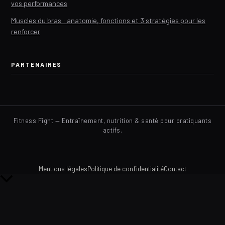
vos performances
Muscles du bras : anatomie, fonctions et 3 stratégies pour les
renforcer
PARTENAIRES
Fitness Fight — Entraînement, nutrition & santé pour pratiquants
actifs.
Mentions légales
Politique de confidentialité
Contact
Retour
en
haut