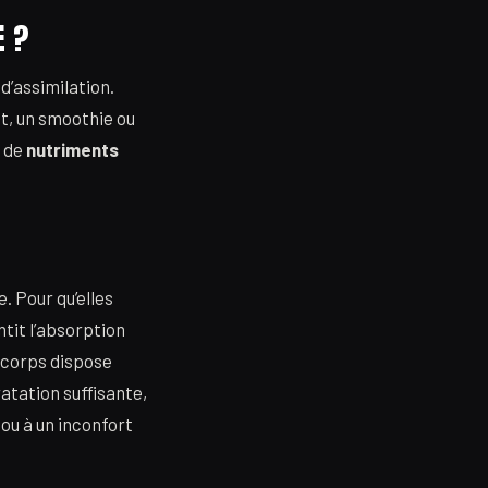
E ?
d’assimilation.
t, un smoothie ou
e de
nutriments
. Pour qu’elles
ntit l’absorption
e corps dispose
atation suffisante,
ou à un inconfort