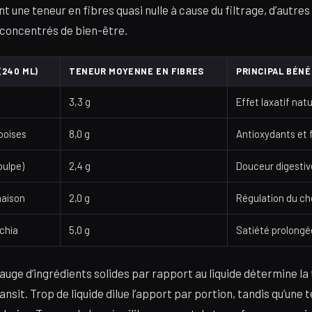
 une teneur en fibres quasi nulle à cause du filtrage, d’autres
 concentrés de bien-être.
(240 ML)
TENEUR MOYENNE EN FIBRES
PRINCIPAL BÉNÉ
3,3 g
Effet laxatif natu
boises
8,0 g
Antioxydants et f
pulpe)
2,4 g
Douceur digestiv
maison
2,0 g
Régulation du ch
 chia
5,0 g
Satiété prolongé
jauge d’ingrédients solides par rapport au liquide détermine la
transit. Trop de liquide dilue l’apport par portion, tandis qu’une