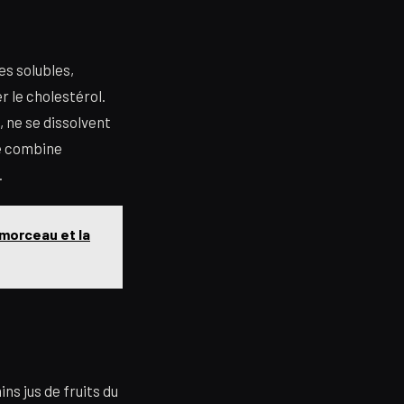
es solubles,
r le cholestérol.
, ne se dissolvent
ée combine
.
 morceau et la
ns jus de fruits du