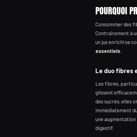
POURQUOI PR
Consommer des fibr
Contrairement à u
un jus enrichi se 
essentiels
.
Le duo fibres 
Les fibres, partic
glissent efficaceme
des sucres, elles o
immédiatement du l
une augmentation b
digestif.