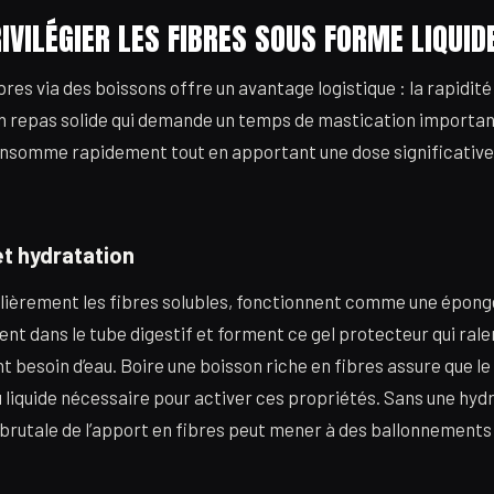
IVILÉGIER LES FIBRES SOUS FORME LIQUID
es via des boissons offre un avantage logistique : la rapidité 
n repas solide qui demande un temps de mastication importan
consomme rapidement tout en apportant une dose significativ
et hydratation
ulièrement les fibres solubles, fonctionnent comme une éponge
nt dans le tube digestif et forment ce gel protecteur qui rale
nt besoin d’eau. Boire une boisson riche en fibres assure que l
iquide nécessaire pour activer ces propriétés. Sans une hydr
rutale de l’apport en fibres peut mener à des ballonnements 