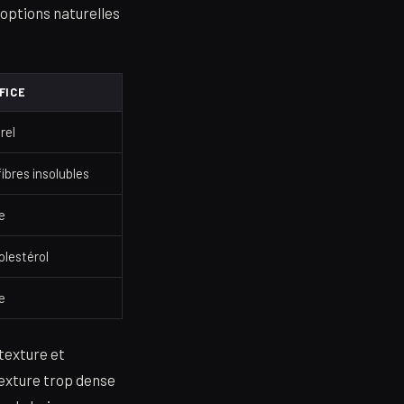
 options naturelles
FICE
rel
ibres insolubles
e
olestérol
e
 texture et
 texture trop dense