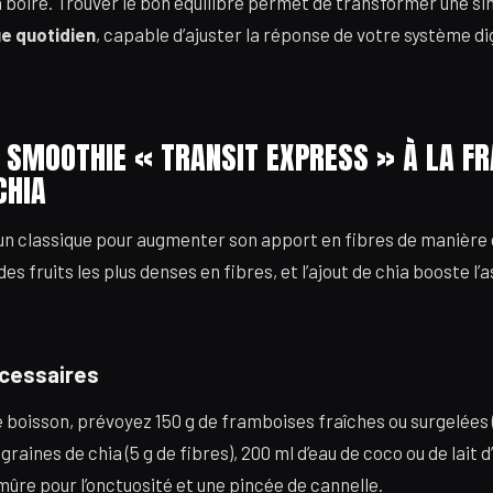
 à boire. Trouver le bon équilibre permet de transformer une s
e quotidien
, capable d’ajuster la réponse de votre système di
E SMOOTHIE « TRANSIT EXPRESS » À LA F
CHIA
 un classique pour augmenter son apport en fibres de manièr
des fruits les plus denses en fibres, et l’ajout de chia booste l
écessaires
 boisson, prévoyez 150 g de framboises fraîches ou surgelées (9
 graines de chia (5 g de fibres), 200 ml d’eau de coco ou de lait
mûre pour l’onctuosité et une pincée de cannelle.