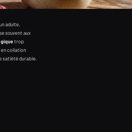
un adulte,
nse souvent aux
égique
trop
 en collation
e satiété durable.