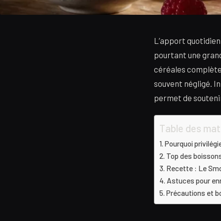
L’apport quotidien
pourtant une grande
céréales complètes
souvent négligé. In
permet de soutenir 
Table des mat
Pourquoi privilégi
Top des boissons
Recette : Le Smo
Astuces pour enr
Précautions et b