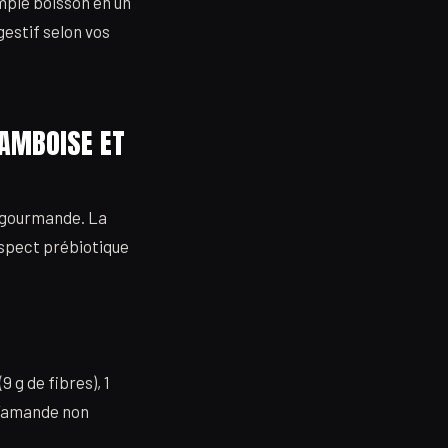
imple boisson en un
gestif selon vos
RAMBOISE ET
e gourmande. La
’aspect prébiotique
 g de fibres), 1
 d’amande non