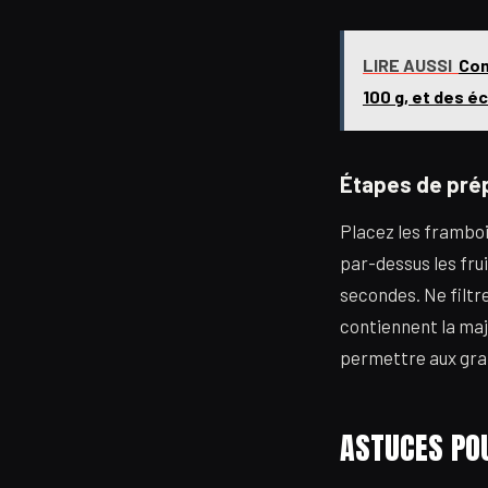
LIRE AUSSI
Com
100 g, et des é
Étapes de pré
Placez les framboi
par-dessus les fru
secondes. Ne filtr
contiennent la maj
permettre aux grai
ASTUCES POU