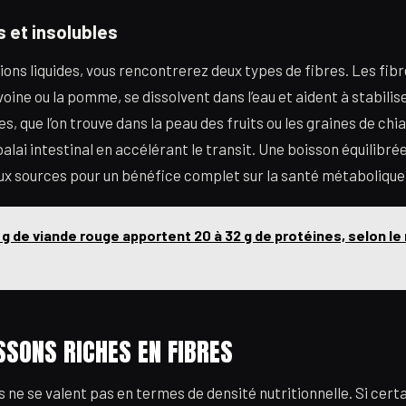
s et insolubles
ons liquides, vous rencontrerez deux types de fibres. Les fibr
oine ou la pomme, se dissolvent dans l’eau et aident à stabilise
es, que l’on trouve dans la peau des fruits ou les graines de chia
balai intestinal en accélérant le transit. Une boisson équilibr
x sources pour un bénéfice complet sur la santé métabolique
 g de viande rouge apportent 20 à 32 g de protéines, selon le
SSONS RICHES EN FIBRES
 ne se valent pas en termes de densité nutritionnelle. Si certai