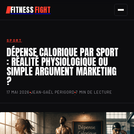
FITNESS
FIGHT
FITNESS
SPORT
SPORT
DÉPENSE CALORIQUE PAR SPORT
: RÉALITÉ PHYSIOLOGIQUE OU
NUTRITION
SIMPLE ARGUMENT MARKETING
SANTÉ
?
BIEN-ÊTRE
17 MAI 2026
JEAN-GAËL PÉRIGORD
7 MIN DE LECTURE
·
·