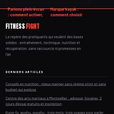
Parions plein écran
Marque kayak :
: comment activer,
comment choisir
profiter et
les meilleurs
FITNESS
FIGHT
résoudre les
modèles pour vos
problèmes
sorties
Le repère des pratiquants qui veulent des bases
d’affichage
solides : entraînement, technique, nutrition et
récupération, sans raccourcis ni promesses en
l'air.
DERNIERS ARTICLES
Conseils en nutrition : mieux manger sans régime strict et sans
budget qui explose
Centre des arts martiaux à Montpellier : adresse, horaires, 2
cours d’essai gratuits et inscription
Kung-fu, wushu, guoshu : trois mots, trois usages pour parler