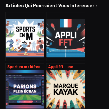
Articles Qui Pourraient Vous Intéresser :
Sport en m : idées
Appli fft : une
d’activités,
source
bienfaits et
d’information de
conseils pour bien
qualité pour suivre
choisir
le tennis de table