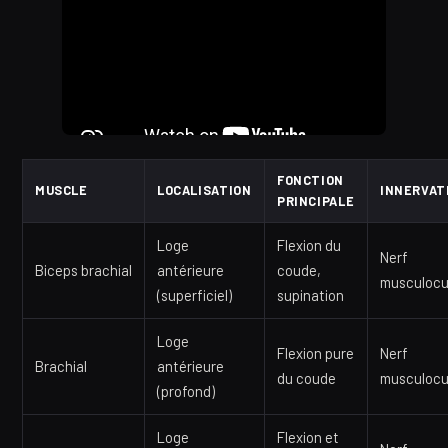
FONCTION
MUSCLE
LOCALISATION
INNERVAT
PRINCIPALE
Loge
Flexion du
Nerf
Biceps brachial
antérieure
coude,
musculoc
(superficiel)
supination
Loge
Flexion pure
Nerf
Brachial
antérieure
du coude
musculoc
(profond)
Loge
Flexion et