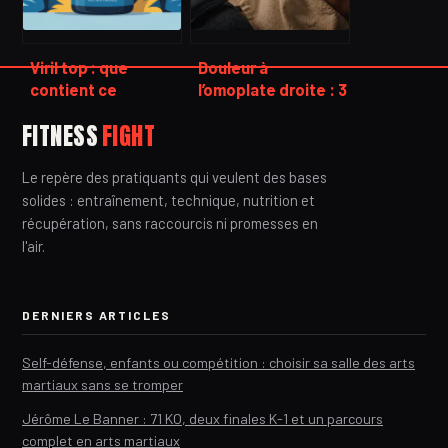
Viril top : que
Douleur à
contient ce
l’omoplate droite : 3
complément et
causes mécaniques
FITNESS
FIGHT
quel est son réel
et quand consulter
effet ?
Le repère des pratiquants qui veulent des bases
solides : entraînement, technique, nutrition et
récupération, sans raccourcis ni promesses en
l'air.
DERNIERS ARTICLES
Self-défense, enfants ou compétition : choisir sa salle des arts
martiaux sans se tromper
Jérôme Le Banner : 71 KO, deux finales K-1 et un parcours
complet en arts martiaux