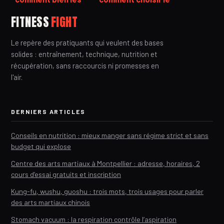
choisir pour
bon foil pour
FITNESS
FIGHT
profiter pleinement
débuter
de vos sorties
Le repère des pratiquants qui veulent des bases
solides : entraînement, technique, nutrition et
récupération, sans raccourcis ni promesses en
l'air.
DERNIERS ARTICLES
Conseils en nutrition : mieux manger sans régime strict et sans
budget qui explose
Centre des arts martiaux à Montpellier : adresse, horaires, 2
cours d’essai gratuits et inscription
Kung-fu, wushu, guoshu : trois mots, trois usages pour parler
des arts martiaux chinois
Stomach vacuum : la respiration contrôle l’aspiration