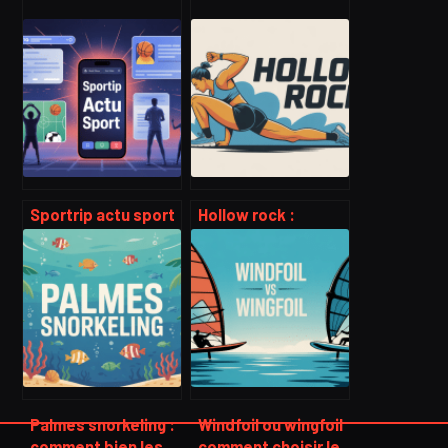
Sportrip actu sport
Hollow rock :
: comment suivre
exécution,
l’actualité sportive
bienfaits et erreurs
autrement
à éviter pour un
gainage solide
Palmes snorkeling :
Windfoil ou wingfoil
comment bien les
comment choisir le