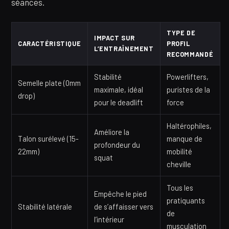
séances.
TYPE DE
IMPACT SUR
CARACTÉRISTIQUE
PROFIL
L’ENTRAÎNEMENT
RECOMMANDÉ
Stabilité
Powerlifters,
Semelle plate (0mm
maximale, idéal
puristes de la
drop)
pour le deadlift
force
Haltérophiles,
Améliore la
Talon surélevé (15-
manque de
profondeur du
22mm)
mobilité
squat
cheville
Tous les
Empêche le pied
pratiquants
Stabilité latérale
de s’affaisser vers
de
l’intérieur
musculation