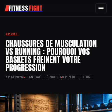
FITNESS
FIGHT
FITNESS
SPORT
SPORT
CHAUSSURES DE MUSCULATION
VS RUNNING : POURQUOI VOS
NUTRITION
BASKETS FREINENT VOTRE
SANTÉ
PROGRESSION
BIEN-ÊTRE
7 MAI 2026
JEAN-GAËL PÉRIGORD
8 MIN DE LECTURE
·
·