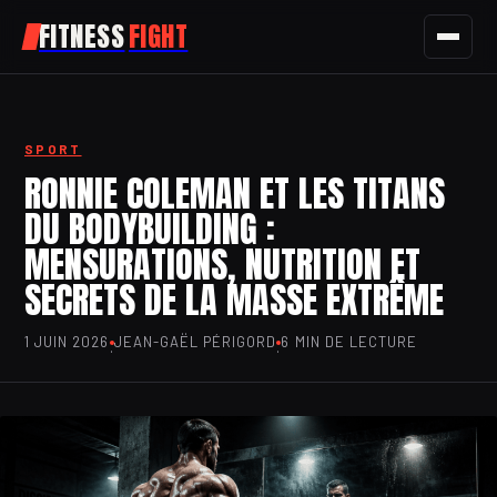
FITNESS
FIGHT
FITNESS
SPORT
SPORT
RONNIE COLEMAN ET LES TITANS
DU BODYBUILDING :
NUTRITION
MENSURATIONS, NUTRITION ET
SANTÉ
SECRETS DE LA MASSE EXTRÊME
BIEN-ÊTRE
1 JUIN 2026
JEAN-GAËL PÉRIGORD
6 MIN DE LECTURE
·
·