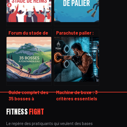
Forum du stade de
Parachute palier :
reims : le guide
usages, sécurité et
complet pour bien
conseils pour bien
s’informer et
choisir
échanger
Guide complet des
Machine de boxe : 3
35 bosses à
critères essentiels
fontainebleau pour
pour choisir entre
FITNESS
FIGHT
bien préparer votre
loisir et usage
parcours
professionnel
Le repère des pratiquants qui veulent des bases