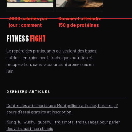
3000 calories par
Comment atteindre
jour : comment
150 g de protéines
faire un plan
par jour : 4
FITNESS
FIGHT
alimentaire
stratégies pour
équilibré
réussir sans
Le repère des pratiquants qui veulent des bases
saturer
solides : entraînement, technique, nutrition et
récupération, sans raccourcis ni promesses en
l'air.
DERNIERS ARTICLES
Centre des arts martiaux à Montpellier : adresse, horaires, 2
cours d’essai gratuits et inscription
Kung-fu, wushu, guoshu : trois mots, trois usages pour parler
des arts martiaux chinois