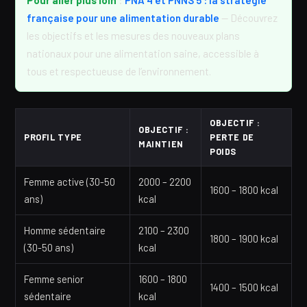
Pour aller plus loin
:
PNA 4 et PNNS 5 : la stratégie
française pour une alimentation durable
— Découvrez
les objectifs et les mesures des nouveaux plans
nationaux pour une alimentation saine, accessible à
tous et respectueuse de l’environnement.
OBJECTIF :
OBJECTIF :
PROFIL TYPE
PERTE DE
MAINTIEN
POIDS
Femme active (30-50
2000 – 2200
1600 – 1800 kcal
ans)
kcal
Homme sédentaire
2100 – 2300
1800 – 1900 kcal
(30-50 ans)
kcal
Femme senior
1600 – 1800
1400 – 1500 kcal
sédentaire
kcal