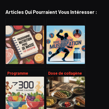
Articles Qui Pourraient Vous Intéresser :
Programme
Dose de collagène
nutrition prise de
par jour en
masse pdf gratuit
musculation :
pour musculation
combien en
efficace
prendre vraiment